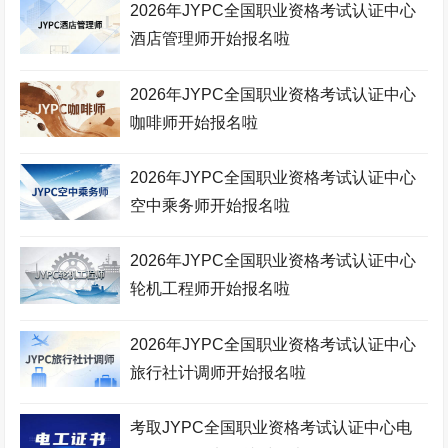
口腔美容师考试网
建筑安装工程师考试网
城市轨道工程师考试网
2026年JYPC全国职业资格考试认证中心
酒店管理师开始报名啦
空中乘务师考试网
理财规划师考试网
物联网工程师考试网
职业技能证书考试网
机器人工程师考试网
机械工程师考试网
2026年JYPC全国职业资格考试认证中心
咖啡师开始报名啦
生物工程师考试网
化妆品配方师考试网
移动通信工程师考试网
测绘工程师考试网
高铁乘务师考试网
英语培训师考试网
2026年JYPC全国职业资格考试认证中心
心理咨询师考试网
少儿舞蹈考级网
环境工程师考试网
空中乘务师开始报名啦
少儿美术考级网
网络工程师考试网
健康照护师考试网
2026年JYPC全国职业资格考试认证中心
电子商务师考试网
少儿实践网
展示设计师考试网
轮机工程师开始报名啦
少儿考试网
职业资格培训网
医院管理师考试网
2026年JYPC全国职业资格考试认证中心
美容美体师考试网
金融分析师考试网
中草药工程师考试网
旅行社计调师开始报名啦
少儿竞赛网
护理管理师考试网
企业管理师考试网
考取JYPC全国职业资格考试认证中心电
家政管理师考试网
电竞运营师考试网
JYPC全国职业资格考试