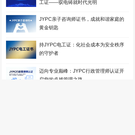
认证中心
工证——驭电铸就时代光明
工程咨询师考试网
少儿考试网
机电工程师考试网
JYPC亲子咨询师证书，成就和谐家庭的
少儿教师考试网
地质工程师考试网
宠物医师考试网
黄金钥匙
人力资源管理师考试网
铁路工程师考试网
物业管理师考试网
工业设计师考试网
税务筹划师考试网
监理工程师考试网
持JYPC电工证：化社会成本为安全秩序
的守护者
健康管理师考试网
少儿艺术考级网
验光配镜师考试网
统计分析师考试网
自动化工程师考试网
少儿音乐考级网
迈向专业巅峰：JYPC行政管理师认证开
启您的卓越管理之路
农业工程师考试网
传感网工程师考试网
办公自动化工程师考试网
职业技能证书考试网
装配式建筑师考试网
针灸推拿师考试网
金色徽章，专业守护：JYPC认证——中
管理工程师考试网
数控工程师考试网
国亲子咨询师的权威证明
无人机工程师考试网
计算机工程师考试网
全国统一职业技能鉴定网
顺应自然，臻于至善——JYPC易学风水
医疗器械工程师考试网
江苏英才集团
林业工程师考试网
师的专业认证之路