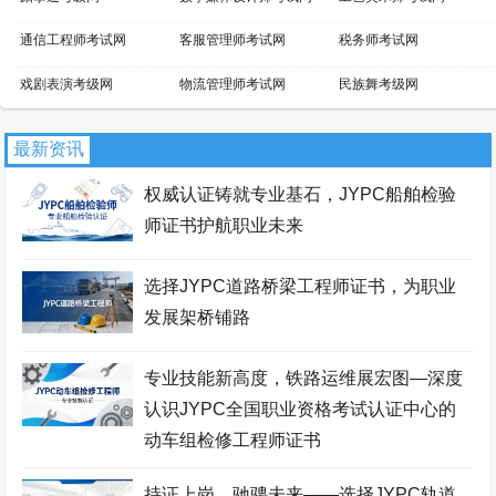
通信工程师考试网
客服管理师考试网
税务师考试网
戏剧表演考级网
物流管理师考试网
民族舞考级网
小提琴考级网
文物鉴定师考试网
景区管理师考试网
最新资讯
吉他考级网
平面设计师考试网
话剧表演考级网
权威认证铸就专业基石，JYPC船舶检验
新媒体运营师考试网
家具设计师考试网
芭蕾舞考级网
师证书护航职业未来
职业资格考试报名网
网店运营师考试网
区块链工程师考试网
选择JYPC道路桥梁工程师证书，为职业
财务管理师考试网
国际商务师考试网
少儿考试网
发展架桥铺路
职业资格证书网
智能工程师考试网
职业资格等级证书网
专业技能新高度，铁路运维展宏图—深度
经济师考试网
职业分析师考试网
拉丁舞考级网
认识JYPC全国职业资格考试认证中心的
街舞考级网
安全管理师考试网
暖通工程师考试网
动车组检修工程师证书
会展策划师考试网
羽毛球考级网
证券分析师考试网
持证上岗，驰骋未来——选择JYPC轨道