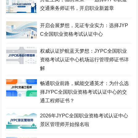
采购管理师考试网
食品检验师考试网
市政工程师考试网
交通乘务师证书，开启职业新篇章
酒店管理师考试网
职业技能鉴定证书网
服装设计师考试网
开启会展梦想，见证专业实力：选择JYP
招投标工程师考试网
古筝考级网
书法考级网
C全国职业资格考试认证中心
儿童画考级网
Bim工程师考试网
展示设计师考试网
权威认证护航蓝天梦想：JYPC全国职业
少儿考试网
营销管理师考试网
职业资格考试网
资格考试认证中心机场运行管理师证书详
健身教练网
智能财税师考试网
摄影师考试网
解
易学风水师考试网
乘务管理师考试网
公路工程师考试网
畅通职业前路，赋能交通英才：为什么选
中餐工艺师考试网
礼仪考级网
室内设计师考试网
择JYPC全国职业资格考试认证中心的交
通工程师证书？
模特考级网
少儿考试网
少儿英语考级网
Web前端工程师考试网
击剑考级网
钢琴考级网
2026年JYPC全国职业资格考试认证中心
景区管理师开始报名啦
建筑八大员考试网
电子工程师考试网
江苏英才职业技能鉴定集
团