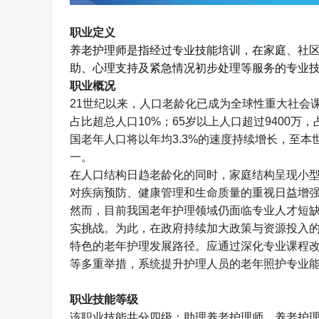
职业定义
养老护理师
是指
经过专业技能培训，在家庭、社
助、心理支持及紧急情况初步处理等服务的专业
职业概况
21
世纪以来，人口老龄化已成为全球性重大社会
占比超总人口
10%
；
65
岁以上人口超过
9400
万，
国老年人口将以年均
3.3%
的速度持续增长，至本
一。
在人口结构日趋老龄化的同时，家庭结构呈现小
对疾病预防、健康管理和生命质量的重视日益增
然而，目前我国老年护理领域仍面临专业人才短
实挑战。为此，在政府持续加大政策与资源投入
特色的老年护理发展路径。应通过深化专业课程
等多重举措，系统提升护理人员的老年照护专业
职业技能等级
该职业技能共分四级：助理养老护理师、养老护