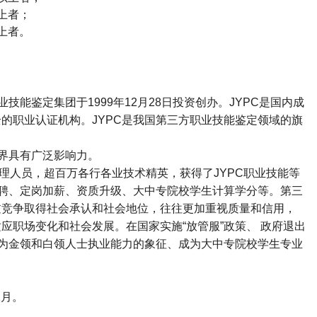
上者；
上者。
业技能鉴定集团于
1999
年
12
月
28
日投资创办。
JYPC
是国内成
全的职业认证机构。
JYPC
是我国第三方职业技能鉴定领域的旗
界具有广泛影响力。
理人员，超百万各行各业技术精英，获得了
JYPC
职业技能等
聘、定岗加薪、资质升级、大中专院校学生计算学分等。第三
过竞争取得社会承认和社会地位，往往更加重视质量和信用，
适应职场变化和社会发展。在国家实施
“
放管服
”
政策、 政府退出
为金领和白领人士执业能力的象征、成为大中专院校学生专业
2
月。