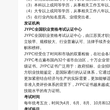
（
3
）本科以上或同等学历，从事相关工作五年以
（
4
）大专以上或同等学历，从事相关工作八年以
（
5
）在行业内知名度高、业绩突出者。
发证机构
JYPC
全国职业资格考试认证中心
JYPC
全国职业资格考试认证中心，由江苏英才职
立较早、规模较大、行业普遍认可、法律手续齐
帜和榜样。
JYPC
经受住了时间和市场的双重检验，在社会各
JYPC
考点遍布国内
32
个省市自治区，十万企业管
级证书。
JYPC
证书广泛用于：政府招标、企业招
方职业技能鉴定，是国际通行的认证体系，它通
更加紧密结合经济与生产的实际需要，更加能够
非准入类评价体系的背景下，
JYPC
证书越来越成
技能水平的有力证明。
考试时间
每年统考五次，时间为
4
月、
6
月、
8
月、
10
月和
1
考试科目