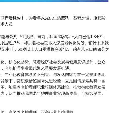
区或养老机构中，为老年人提供生活照料、基础护理、康复辅
技术人员。
课题与公共卫生挑战。当前，我国
60
岁以上人口已达
1.34
亿，
占比超过
7%
，标志着社会已步入深度老龄化阶段。预计未来我
世纪中叶，
60
岁以上人口规模将突破
4
亿，约占总人口的四分之
型化、核心化趋势。随着经济社会发展与健康意识提升，公众
强，老年护理事业因此迎来重要发展机遇。
缺、专业化教育体系尚不完善、与发达国家存在一定差距等现
的背景下，需积极借鉴国际先进经验，立足国情探索具有中国
改革、加强养老护理师职业培训体系建设、推动持续教育发展
能力，从而推动我国老年护理事业实现高质量、可持续发展。
理师、高级养老护理师、正高级养老护理师。