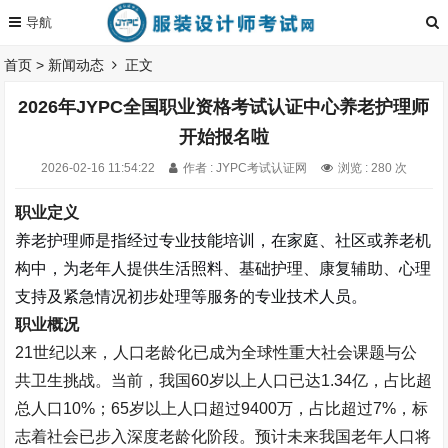
首页
>
新闻动态
正文
2026年JYPC全国职业资格考试认证中心养老护理师
开始报名啦
2026-02-16 11:54:22
作者 : JYPC考试认证网
浏览 : 280 次
职业定义
养老护理师
是指
经过专业技能培训，在家庭、社区或养老机
构中，为老年人提供生活照料、基础护理、康复辅助、心理
支持及紧急情况初步处理等服务的专业技术人员。
职业概况
21
世纪以来，人口老龄化已成为全球性重大社会课题与公
共卫生挑战。当前，我国
60
岁以上人口已达
1.34
亿，占比超
总人口
10%
；
65
岁以上人口超过
9400
万，占比超过
7%
，标
志着社会已步入深度老龄化阶段。预计未来我国老年人口将