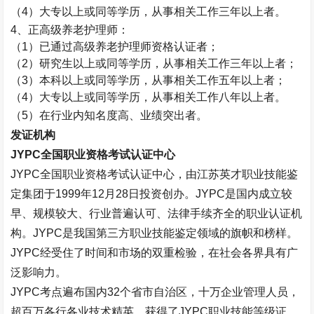
（
4
）大专以上或同等学历，从事相关工作三年以上者。
4
、正高级养老护理师：
（
1
）已通过高级养老护理师资格认证者；
（
2
）研究生以上或同等学历，从事相关工作三年以上者；
（
3
）本科以上或同等学历，从事相关工作五年以上者；
（
4
）大专以上或同等学历，从事相关工作八年以上者。
（
5
）在行业内知名度高、业绩突出者。
发证机构
JYPC
全国职业资格考试认证中心
JYPC
全国职业资格考试认证中心，由江苏英才职业技能鉴
定集团于
1999
年
12
月
28
日投资创办。
JYPC
是国内成立较
早、规模较大、行业普遍认可、法律手续齐全的职业认证机
构。
JYPC
是我国第三方职业技能鉴定领域的旗帜和榜样。
JYPC
经受住了时间和市场的双重检验，在社会各界具有广
泛影响力。
JYPC
考点遍布国内
32
个省市自治区，十万企业管理人员，
超百万各行各业技术精英，获得了
JYPC
职业技能等级证