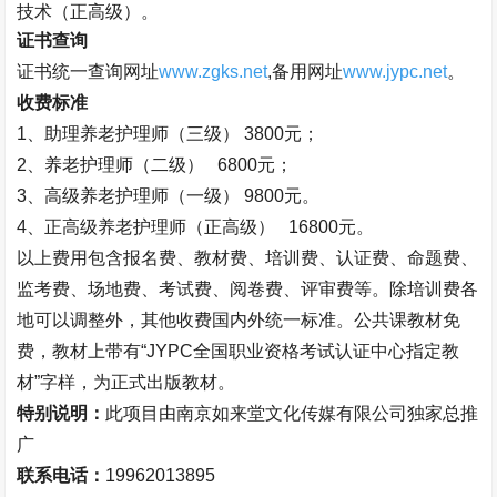
技术（正高级）。
证书查询
证书统一查询网址
www.zgks.net
,
备用网址
www.jypc.net
。
收费标准
1
、助理养老护理师（三级）
3800
元；
2
、养老护理师（二级）
6800
元；
3
、高级养老护理师（一级）
9800
元。
4、
正高级养老护理师（正高级）
16800
元。
以上费用包含报名费、教材费、培训费、认证费、命题费、
监考费、场地费、考试费、阅卷费、评审费等。除培训费各
地可以调整外，其他收费国内外统一标准。公共课教材免
费，教材上带有
“JYPC
全国职业资格考试认证中心指定教
材
”
字样，为正式出版教材。
特别说明：
此项目由南京如来堂文化传媒有限公司独家总推
广
联系电话：
19962013895