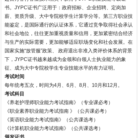
书。
JYPC
证书广泛用于：政府招标、企业招聘、定岗加
薪、资质升级、大中专院校学生计算学分等。第三方职业技
能鉴定，是国际通行的认证体系，它通过竞争取得社会承认
和社会地位，往往更加重视质量和信用，更加紧密结合经济
与生产的实际需要，更加能够适应职场变化和社会发展。在
国家实施
“
放管服
”
政策、 政府退出非准入类评价体系的背景
下，
JYPC
证书越来越成为金领和白领人士执业能力的象
征、成为大中专院校学生专业技能水平的有力证明。
考试时间
每年统考五次，时间为
4
月、
6
月、
8
月、
10
月和
12
月。
考试科目
《养老护理师职业能力考试指南》（专业课必考）
《职业素养职业能力考试指南 》（公共课必考）
《英语职业能力考试指南》（公共课选考）
《计算机职业能力考试指南》（公共课选考）
颁发证书