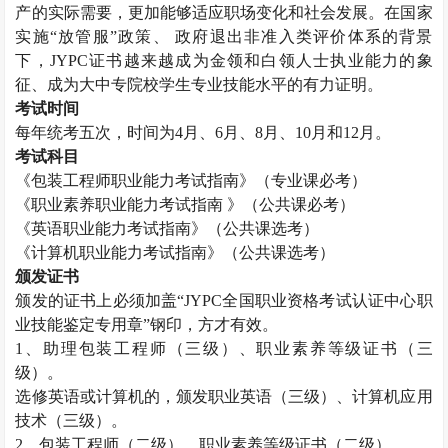
产的实际需要，更加能够适应职场变化和社会发展。在国家
实施“放管服”政策、 政府退出非准入类评价体系的背景
下，
JYPC
证书越来越成为金领和白领人士执业能力的象
征、成为大中专院校学生专业技能水平的有力证明。
考试时间
每年统考五次，时间为
4
月、
6
月、
8
月、
10
月和
12
月。
考试科目
《包装工程师职业能力考试指南》（专业课必考）
《职业素养职业能力考试指南 》（公共课必考）
《英语职业能力考试指南》（公共课选考）
《计算机职业能力考试指南》（公共课选考）
颁发证书
颁发的证书上必须加盖“
JYPC
全国职业资格考试认证中心职
业技能鉴定专用章”钢印，方才有效。
1
、助理包装工程师（三级）、职业素养等级证书（三
级）。
选修英语或计算机的，颁发职业英语（三级）、计算机应用
技术（三级）。
2
、包装工程师（二级）、职业素养等级证书（二级）。