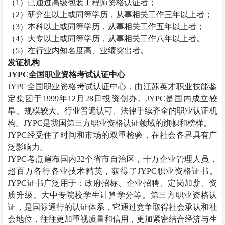
（
1
）已通过高级包装工程师资格认证者；
（
2
）研究生以上或同等学历，从事相关工作三年以上者；
（
3
）本科以上或同等学历，从事相关工作五年以上者；
（
4
）大专以上或同等学历，从事相关工作八年以上者。
（
5
）在行业内知名度高、业绩突出者。
发证机构
JYPC
全国职业资格考试认证中心
JYPC
全国职业资格考试认证中心，由江苏英才职业技能鉴
定集团于
1999
年
12
月
28
日投资创办。
JYPC
是国内成立较
早、规模较大、行业普遍认可、法律手续齐全的职业认证机
构。
JYPC
是我国第三方职业资格认证领域的旗帜和榜样。
JYPC
经受住了时间和市场的双重检验，在社会各界具有广
泛影响力。
JYPC
考点遍布国内
32
个省市自治区，十万企业管理人员，
超百万各行各业技术精英，获得了
JYPC
职业资格证书。
JYPC
证书广泛用于：政府招标、企业招聘、定岗加薪、资
质升级、大中专院校学生计算学分等。第三方职业资格认
证，是国际通行的认证体系，它通过竞争取得社会承认和社
会地位，往往更加重视质量和信用，更加紧密结合经济与生