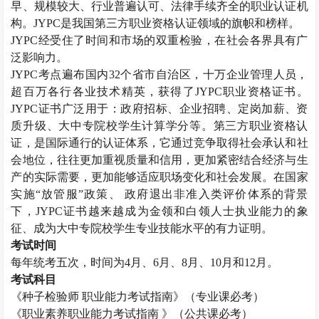
早、规模较大、行业普遍认可、法律手续齐全的职业认证机
构。JYPC是我国第三方职业资格认证领域的旗帜和榜样。
JYPC经受住了时间和市场的双重检验，在社会各界具有广
泛影响力。
JYPC考点遍布国内32个省市自治区，十万企业管理人员，
超百万各行各业技术精英，获得了JYPC职业资格证书。
JYPC证书广泛用于：政府招标、企业招聘、定岗加薪、资
质升级、大中专院校学生计算学分等。第三方职业资格认
证，是国际通行的认证体系，它通过竞争取得社会承认和社
会地位，往往更加重视质量和信用，更加紧密结合经济与生
产的实际需要，更加能够适应职场变化和社会发展。在国家
实施“放管服”政策、 政府退出非准入类评价体系的背景
下，JYPC证书越来越成为金领和白领人士执业能力的象
征、成为大中专院校学生专业技能水平的有力证明。
考试时间
每年统考五次，时间为
4月、6月、8月、10月和12月。
考试科目
《
种子检验师
职业能力考试指南》（专业课必考）
《职业素养职业能力考试指南
》（公共课必考）