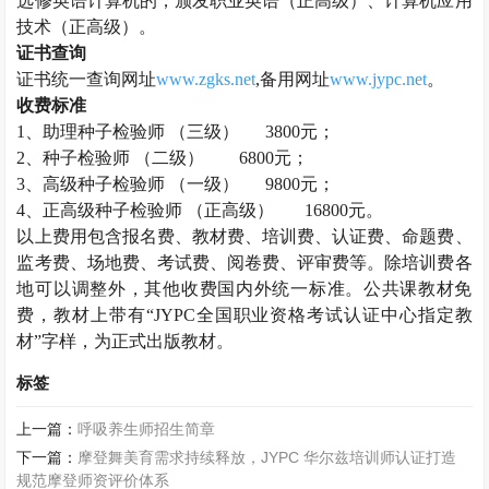
选修英语计算机的，颁发职业英语（正高级）、计算机应用
技术（正高级）。
证书查询
证书统一查询网址
www.zgks.net
,备用网址
www.jypc.net
。
收费标准
1、助理
种子检验师
（三级）
3800元；
2、
种子检验师
（二级）
6800元；
3、高级
种子检验师
（一级）
9800元；
4、正高级
种子检验师
（正高级）
16800元。
以上费用包含报名费、教材费、培训费、认证费、命题费、
监考费、场地费、考试费、阅卷费、评审费等。除培训费各
地可以调整外，其他收费国内外统一标准。公共课教材免
费，教材上带有
“JYPC全国职业资格考试认证中心指定教
材”字样，为正式出版教材。
标签
上一篇：
呼吸养生师招生简章
下一篇：
摩登舞美育需求持续释放，JYPC 华尔兹培训师认证打造
规范摩登师资评价体系