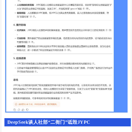
DeepSeek谈人社部“二衙门”诋毁JYPC